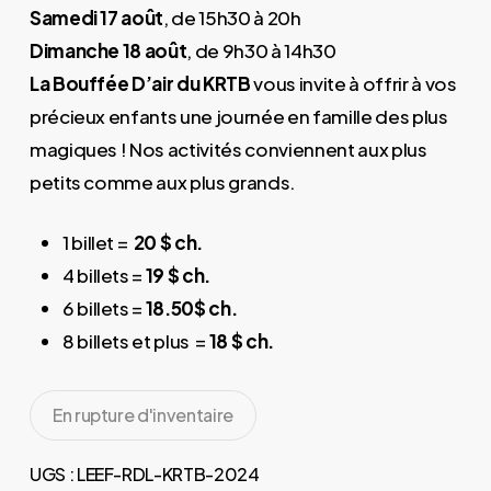
Samedi 17 août
, de 15h30 à 20h
Dimanche 18 août
, de 9h30 à 14h30
La Bouffée D’air du KRTB
vous invite à offrir à vos
précieux enfants une journée en famille des plus
magiques ! Nos activités conviennent aux plus
petits comme aux plus grands.
1 billet =
20 $ ch.
4 billets =
19 $ ch.
6 billets =
18.50$ ch.
8 billets et plus =
18 $ ch.
En rupture d'inventaire
UGS :
LEEF-RDL-KRTB-2024