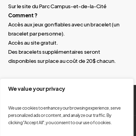
Sur le site du Parc Campus-et-de-la-Cité
Comment ?
Accès aux jeux gonflables avec un bracelet (un
bracelet par personne).
Accès au site gratuit.
Des bracelets supplémentaires seront
disponibles sur place au coût de 20$ chacun.
We value your privacy
We use cookies to enhance your browsing experience, serve
personalized ads or content, and analyze our traffic. By
clicking "Accept All", you consent to our use of cookies.
© 2026 Les Entreprises en Famille - La Bouffee d’Air KRTB de
Rivière-du-Loup. Développement web -
Vacarme