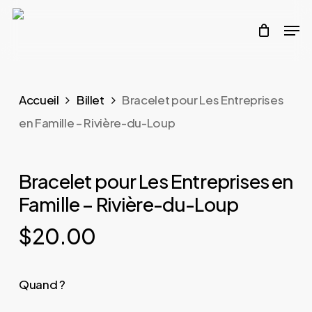
Skip
Men
to
main
content
Accueil
Billet
Bracelet pour Les Entreprises
en Famille – Rivière-du-Loup
Bracelet pour Les Entreprises en
Famille – Rivière-du-Loup
$
20.00
Quand ?